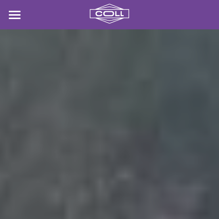
NOSALTRES
MATERIALS
SERVEIS
GRUES
CONTACTE
POWERED BY