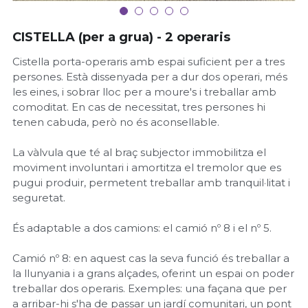
CISTELLA (per a grua) - 2 operaris
Cistella porta-operaris amb espai suficient per a tres
persones. Està dissenyada per a dur dos operari, més
les eines, i sobrar lloc per a moure's i treballar amb
comoditat. En cas de necessitat, tres persones hi
tenen cabuda, però no és aconsellable.
La vàlvula que té al braç subjector immobilitza el
moviment involuntari i amortitza el tremolor que es
pugui produir, permetent treballar amb tranquil·litat i
seguretat.
És adaptable a dos camions: el camió nº 8 i el nº 5.
Camió nº 8: en aquest cas la seva funció és treballar a
la llunyania i a grans alçades, oferint un espai on poder
treballar dos operaris. Exemples: una façana que per
a arribar-hi s'ha de passar un jardí comunitari, un pont