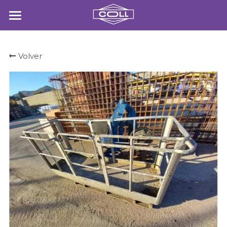
NOSALTRES
Volver
MATERIALS
SERVEIS
GRUES
CONTACTE
POWERED BY