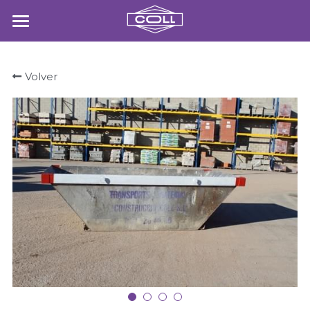
NOSALTRES
Volver
MATERIALS
SERVEIS
GRUES
CONTACTE
POWERED BY